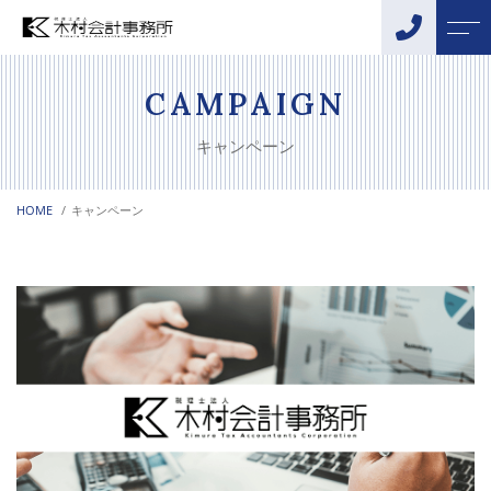
トップページ
スタッフ
CAMPAIGN
キャンペーン
当事務所について
お客様の声
HOME
キャンペーン
サポートメニュー
アクセス
税務・会計サポート
よくある質問
相続・贈与サポート
ニュース
創業支援
融資サポート
コンテンツ
DX化支援
事業承継・M&Aサポート