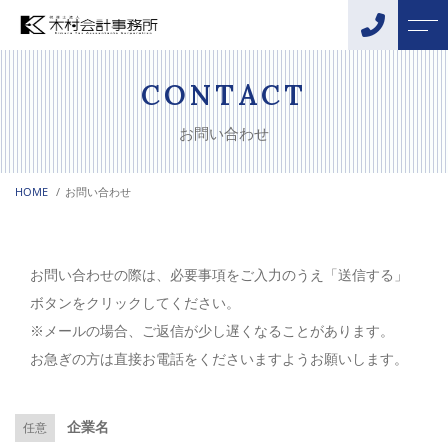
トップページ
スタッフ
CONTACT
お問い合わせ
当事務所について
お客様の声
HOME
お問い合わせ
サポートメニュー
アクセス
税務・会計サポート
よくある質問
お問い合わせの際は、必要事項をご入力のうえ「送信する」
相続・贈与サポート
ボタンをクリックしてください。
ニュース
創業支援
※メールの場合、ご返信が少し遅くなることがあります。
融資サポート
お急ぎの方は直接お電話をくださいますようお願いします。
コンテンツ
DX化支援
企業名
任意
事業承継・M&Aサポート