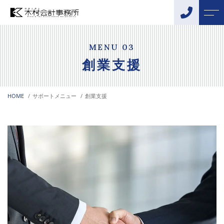
トップページ
スタッフ
MENU 03
創業支援
当事務所について
お客様の声
HOME
サポートメニュー
創業支援
サポートメニュー
アクセス
税務・会計サポート
よくある質問
相続・贈与サポート
ニュース
創業支援
融資サポート
コンテンツ
DX化支援
事業承継・M&Aサポート