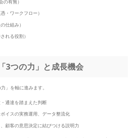
強会の有無）
証憑・ワークフロー）
援の仕組み）
待される役割）
る「3つの力」と成長機会
の力」を軸に進みます。
文・通達を踏まえた判断
ンボイスの実務運用、データ整流化
き、顧客の意思決定に結びつける説明力