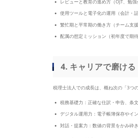
レビューと教育の進め方（OJT、勉
使用ツールと電子化の運用（会計・
繁忙期と平常期の働き方（チーム支
配属の想定ミッション（初年度で期
4. キャリアで磨け
税理士法人での成長は、概ね次の「3つ
税務基礎力：正確な仕訳・申告、条
デジタル運用力：電子帳簿保存やイ
対話・提案力：数値の背景をかみ砕