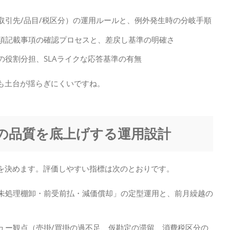
（取引先/品目/税区分）の運用ルールと、例外発生時の分岐手順
必須記載事項の確認プロセスと、差戻し基準の明確さ
の役割分担、SLAライクな応答基準の有無
も土台が揺らぎにくいですね。
での品質を底上げする運用設計
を決めます。評価しやすい指標は次のとおりです。
・未処理棚卸・前受前払・減価償却」の定型運用と、前月繰越の
ビュー観点（売掛/買掛の過不足、仮勘定の滞留、消費税区分の