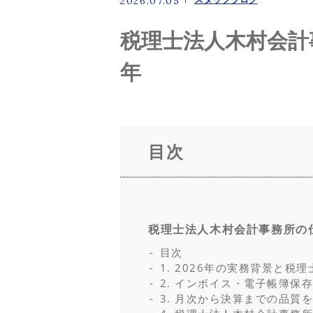
2026.07.05
よくある質問
税理士法人木村会計事
ニュース
年
コンテンツ
目次
お問い合わせ
税理士法人木村会計事務所の仕
目次
1. 2026年の実務背景と
2. インボイス・電子帳簿保
3. 月次から決算までの品質