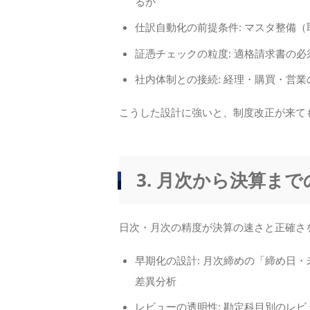
るか
仕訳自動化の前提条件: マスタ整備
証憑チェックの粒度: 適格請求書の
社内体制との接続: 経理・購買・営業
こうした設計に強いと、制度改正が来て
3. 月次から決算ま
日次・月次の精度が決算の速さと正確さ
早期化の設計: 月次締めの「締め日
差異分析
レビューの透明性: 勘定科目別のレ