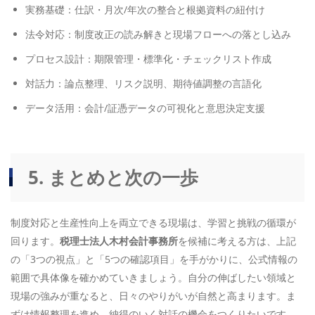
実務基礎：仕訳・月次/年次の整合と根拠資料の紐付け
法令対応：制度改正の読み解きと現場フローへの落とし込み
プロセス設計：期限管理・標準化・チェックリスト作成
対話力：論点整理、リスク説明、期待値調整の言語化
データ活用：会計/証憑データの可視化と意思決定支援
5. まとめと次の一歩
制度対応と生産性向上を両立できる現場は、学習と挑戦の循環が
回ります。
税理士法人木村会計事務所
を候補に考える方は、上記
の「3つの視点」と「5つの確認項目」を手がかりに、公式情報の
範囲で具体像を確かめていきましょう。自分の伸ばしたい領域と
現場の強みが重なると、日々のやりがいが自然と高まります。ま
ずは情報整理を進め、納得のいく対話の機会をつくりたいです