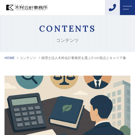
トップページ
スタッフ
CONTENTS
コンテンツ
当事務所について
お客様の声
HOME
コンテンツ
税理士法人木村会計事務所を選ぶ3つの視点とキャリア像
サポートメニュー
アクセス
税務・会計サポート
よくある質問
相続・贈与サポート
ニュース
創業支援
融資サポート
コンテンツ
DX化支援
事業承継・M&Aサポート