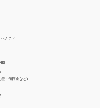
うべきこと
手順
議
動産・預貯金など）
択
ト