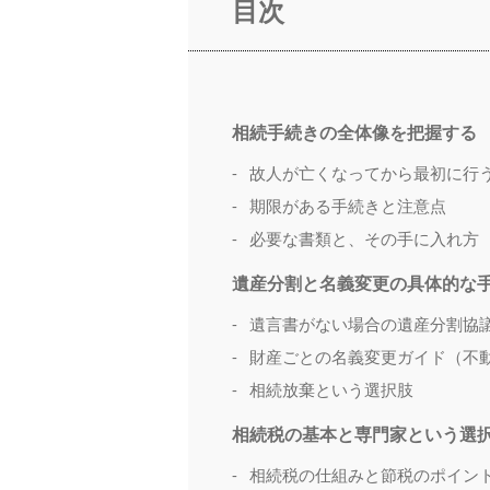
目次
よくある質問
ニュース
相続手続きの全体像を把握する
故人が亡くなってから最初に行
コンテンツ
期限がある手続きと注意点
必要な書類と、その手に入れ方
お問い合わせ
遺産分割と名義変更の具体的な
遺言書がない場合の遺産分割協
財産ごとの名義変更ガイド（不
相続放棄という選択肢
相続税の基本と専門家という選
相続税の仕組みと節税のポイン